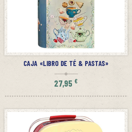
SIN STOCK
AVÍSAME CUANDO HAYA STOCK
CAJA «LIBRO DE TÉ & PASTAS»
€
27,95