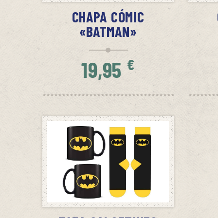
CHAPA CÓMIC
«BATMAN»
€
19,95
SIN STOCK
AVÍSAME CUANDO HAYA STOCK