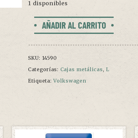
1 disponibles
Caja
AÑADIR AL CARRITO
"Furgo
Volkswagen
roja"
cantidad
SKU:
14590
Categorías:
Cajas metálicas
,
L
Etiqueta:
Volkswagen