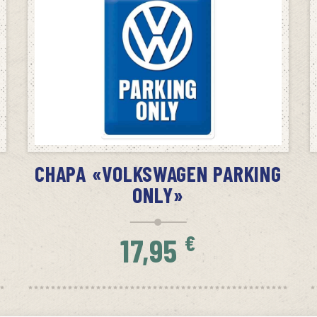
AÑADIR AL CARRITO
CHAPA «VOLKSWAGEN PARKING
ONLY»
€
17,95