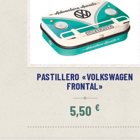
SIN STOCK
AVÍSAME CUANDO HAYA STOCK
PASTILLERO «VOLKSWAGEN
FRONTAL»
€
5,50