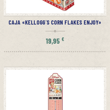
AÑADIR AL CARRITO
CAJA «KELLOGG´S CORN FLAKES ENJOY»
€
19,95