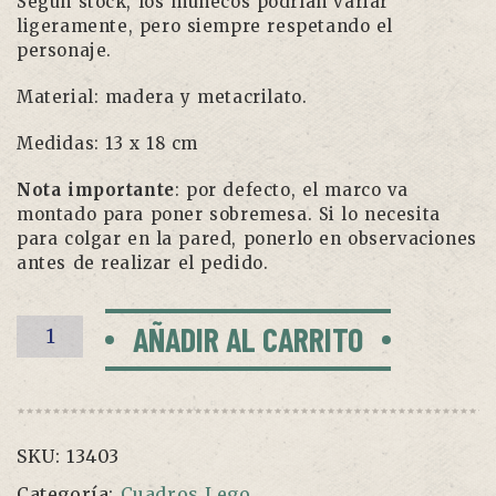
Según stock, los muñecos podrían variar
ligeramente, pero siempre respetando el
personaje.
Material: madera y metacrilato.
Medidas: 13 x 18 cm
Nota importante
: por defecto, el marco va
montado para poner sobremesa. Si lo necesita
para colgar en la pared, ponerlo en observaciones
antes de realizar el pedido.
Cuadro
AÑADIR AL CARRITO
Lego
"Papá"
cantidad
SKU:
13403
Categoría:
Cuadros Lego