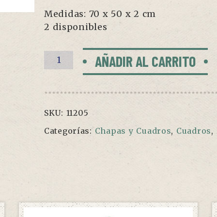
Medidas: 70 x 50 x 2 cm
2 disponibles
Cuadro
AÑADIR AL CARRITO
Tintín
"Aterrizaje
en
La
SKU:
11205
Luna"
Categorías:
Chapas y Cuadros
,
Cuadros
,
cantidad