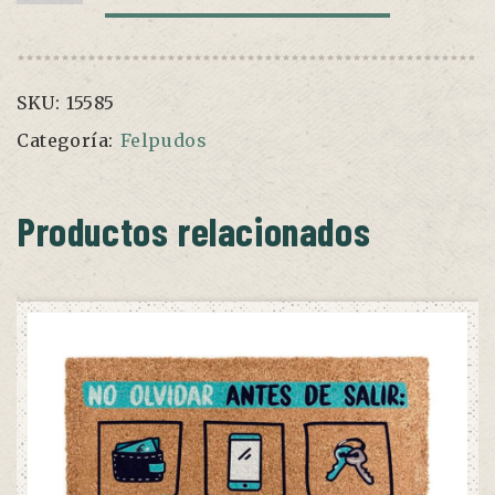
"Cerveza
y
basura"
cantidad
SKU:
15585
Categoría:
Felpudos
Productos relacionados