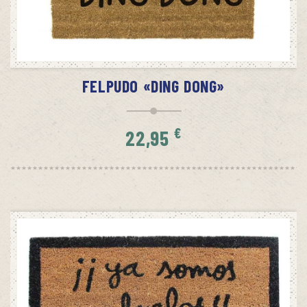
SIN STOCK
AVÍSAME CUANDO HAYA STOCK
FELPUDO «DING DONG»
€
22,95