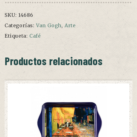
Van
Gogh
SKU:
14686
cantidad
Categorías:
Van Gogh
,
Arte
Etiqueta:
Café
Productos relacionados