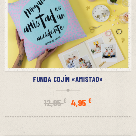
AÑADIR AL CARRITO
FUNDA COJÍN «AMISTAD»
El
El
€
€
12,95
4,95
precio
precio
original
actual