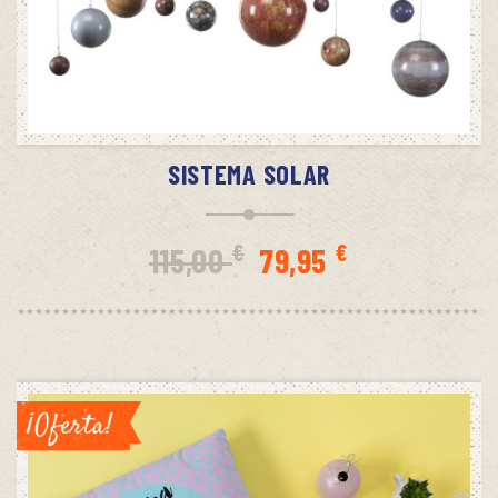
AÑADIR AL CARRITO
SISTEMA SOLAR
El
El
€
€
115,00
79,95
precio
precio
original
actual
era:
es:
¡Oferta!
115,00 €.
79,95 €