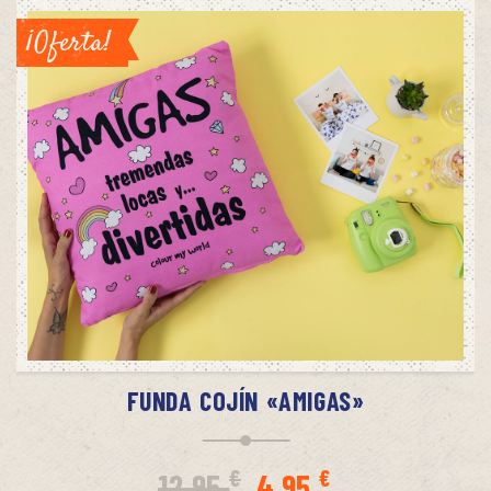
era:
es:
¡Oferta!
12,95 €.
4,95 €.
AÑADIR AL CARRITO
FUNDA COJÍN «AMIGAS»
El
El
€
€
12,95
4,95