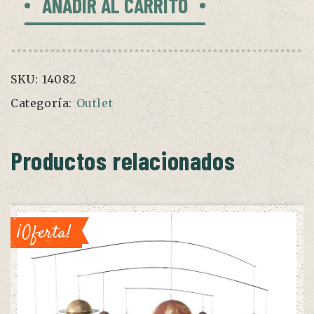
AÑADIR AL CARRITO
de
lava
gris/azul
cantidad
SKU:
14082
Categoría:
Outlet
Productos relacionados
¡Oferta!