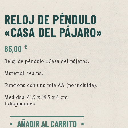
RELOJ DE PÉNDULO
«CASA DEL PÁJARO»
€
65,00
Reloj de péndulo «Casa del pájaro».
Material: resina.
Funciona con una pila AA (no incluida).
Medidas: 41,5 x 19,5 x 4 cm
1 disponibles
Reloj
AÑADIR AL CARRITO
de