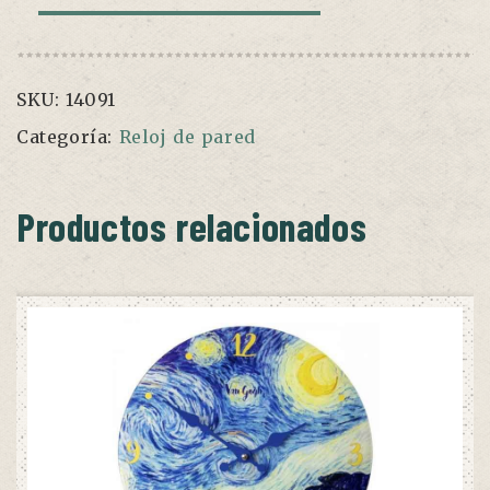
péndulo
"Casa
del
SKU:
14091
pájaro"
cantidad
Categoría:
Reloj de pared
Productos relacionados