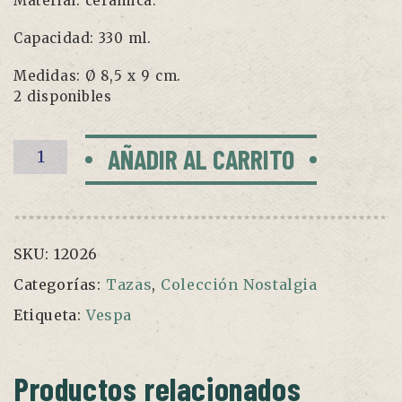
Material: cerámica.
Capacidad: 330 ml.
Medidas: Ø 8,5 x 9 cm.
2 disponibles
Taza
AÑADIR AL CARRITO
Nostalgia
"Vespa
modelos
clásicos"
SKU:
12026
cantidad
Categorías:
Tazas
,
Colección Nostalgia
Etiqueta:
Vespa
Productos relacionados